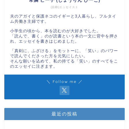
常隣 ピー子 (じょうりん ぴーこ)
(自称)エッセイスト
夫のアガイと保護ネコのイギーと3人暮らし、フルタイ
ム共働き主婦です。
小学生の頃から、本を読むのが大好きでした。
「読んで、書く」のが読書という本の一文に背中を押さ
れ、エッセイを書きはじめました。
「真剣に、ふざける」をモットーに、「笑い」のパワー
で読んでくださった方を元気にしたい。
そんな願いを込めて、私の持てる「笑い」のすべてをこ
のエッセイに注ぎます。
＼ Follow me ／
最近の投稿