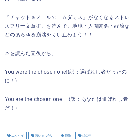
『チャット＆メールの「ムダミス」がなくなるストレ
スフリー文章術』を読んで、地球・人間関係・経済な
どのあらゆる崩壊をくい止めよう！！
本を読んだ直後から、
You were the chosen one!
(
訳：選ばれし者だったの
に！
)
You are the chosen one! (訳：あなたは選ばれし者
だ！)
エッセイ
言いまつがい
随筆
頭の中