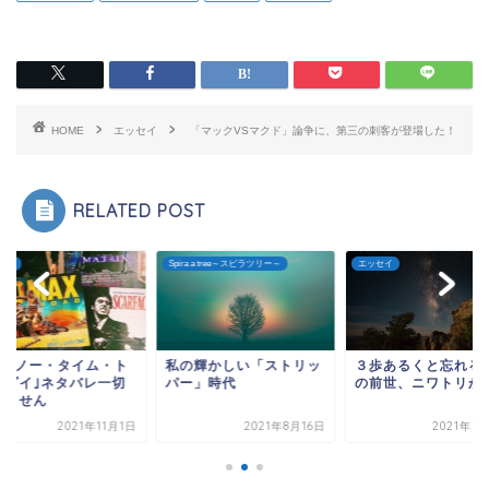
HOME
エッセイ
「マックVSマクド」論争に、第三の刺客が登場した！
RELATED POST
セイ
Spira a tree～スピラツリー～
エッセイ
07/ノー・タイム・ト
私の輝かしい「ストリッ
３歩あるくと忘れる
・ダイ｣ネタバレ一切
パー」時代
の前世、ニワトリか
りません
2021年11月1日
2021年8月16日
2021年7