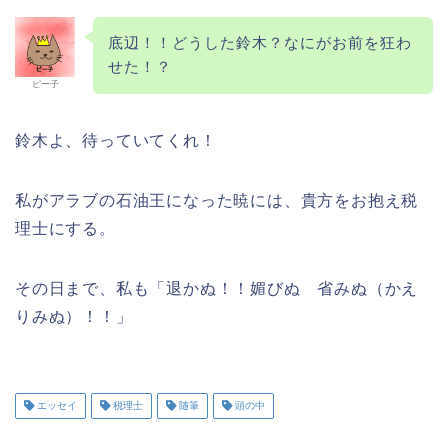
底辺！！どうした鈴木？なにがお前を狂わ
せた！？
ピー子
鈴木よ、待っていてくれ！
私がアラブの石油王になった暁には、貴方をお抱え税
理士にする。
その日まで、私も「退かぬ！！媚びぬ 省みぬ（かえ
りみぬ）！！」
エッセイ
税理士
随筆
頭の中