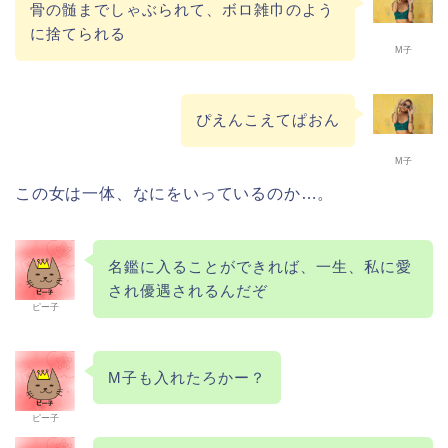
骨の髄までしゃぶられて、ボロ雑巾のよう
に捨てられる
M子
ぴえんこえてぱおん
M子
この女は一体、なにをいっているのか…。
名鑑に入ることができれば、一生、私に愛
され優遇されるんだぞ
ピー子
M子も入れたろかー？
ピー子