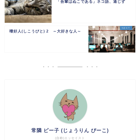
「吾輩はぬこである」ネコ語、通じず
嗜好人(しこうびと) 2 ～大好きな人～
常隣 ピー子 (じょうりん ぴーこ)
(自称)エッセイスト