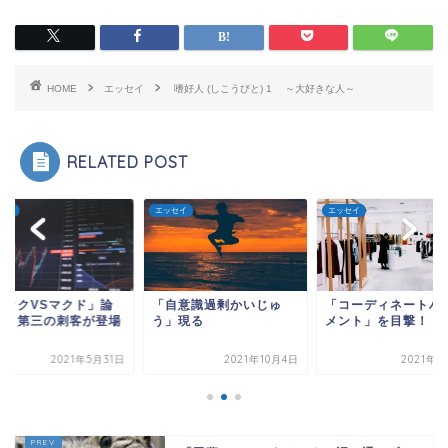
HOME
エッセイ
嗜好人 (しこうびと) 1 ～大好きな人～
RELATED POST
セイ
エッセイ
エッセイ
マックVSマクド」論
「自意識過剰かいじゅ
「コーディネートハ
に、第三の刺客が登場
う」現る
メント」を目撃！
た！
2021年5月31日
2021年10月4日
2021年8